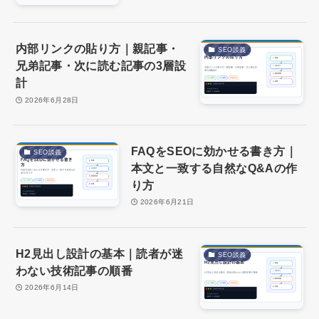
内部リンクの貼り方｜親記事・
SEO談義
兄弟記事・次に読む記事の3層設
計
2026年6月28日
FAQをSEOに効かせる書き方｜
SEO談義
本文と一致する自然なQ&Aの作
り方
2026年6月21日
H2見出し設計の基本｜読者が迷
SEO談義
わない技術記事の順番
2026年6月14日