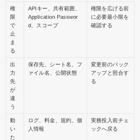
権
APIキー、共有範囲、
権限を広げる前
限
Application Passwor
に必要最小限を
で
d、スコープ
確認する
止
ま
る
出
保存先、シート名、フ
変更前のバック
力
ァイル名、公開状態
アップと照合す
先
る
が
違
う
動
ログ、料金、規約、個
実務投入前チェ
い
人情報
ックへ戻る
た